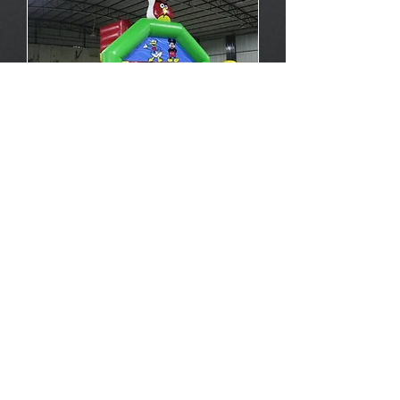
Kızgın Kuş Evi